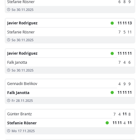
Stefanie Rösner
6
8
9
So 30.11.2025
Javier Rodriguez
11
11
13
Stefanie Rösner
7
5
11
So 30.11.2025
Javier Rodriguez
11
11
11
Falk Janotta
7
4
6
So 30.11.2025
Gennadii Bielikov
4
9
9
11
11
11
Falk Janotta
Fr 28.11.2025
Günter Brantz
11
7
4
8
11
11
11
Stefanie Rösner
4
Mo 17.11.2025