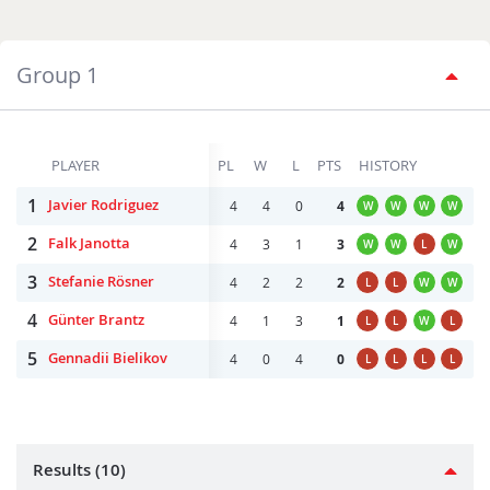
Group 1
PLAYER
PL
W
L
PTS
HISTORY
1
Javier Rodriguez
4
4
0
4
W
W
W
W
2
Falk Janotta
4
3
1
3
W
W
L
W
3
Stefanie Rösner
4
2
2
2
L
L
W
W
4
Günter Brantz
4
1
3
1
L
L
W
L
5
Gennadii Bielikov
4
0
4
0
L
L
L
L
Results (10)