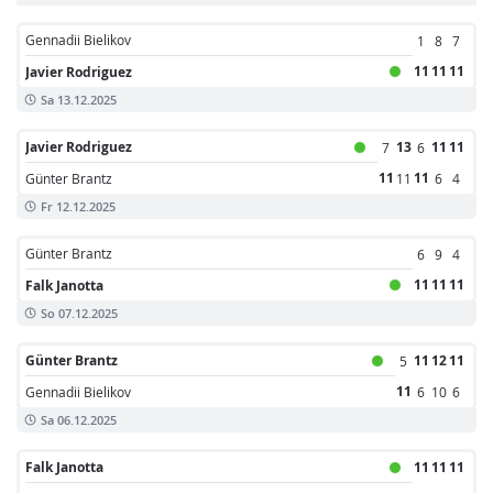
Gennadii Bielikov
1
8
7
11
11
11
Javier Rodriguez
Sa 13.12.2025
Javier Rodriguez
13
11
11
7
6
11
11
Günter Brantz
11
6
4
Fr 12.12.2025
Günter Brantz
6
9
4
11
11
11
Falk Janotta
So 07.12.2025
Günter Brantz
11
12
11
5
11
Gennadii Bielikov
6
10
6
Sa 06.12.2025
Falk Janotta
11
11
11