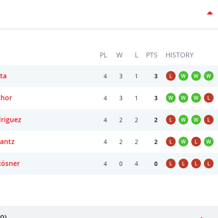
PL
W
L
PTS
HISTORY
tta
4
3
1
3
L
W
W
W
chor
4
3
1
3
W
W
W
L
driguez
4
2
2
2
L
W
W
L
antz
4
2
2
2
L
W
L
W
Rösner
4
0
4
0
L
L
L
L
0)