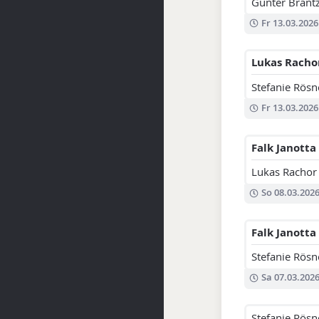
Günter Brant
Fr 13.03.2026
Lukas Racho
Stefanie Rösn
Fr 13.03.2026
Falk Janotta
Lukas Rachor
So 08.03.202
Falk Janotta
Stefanie Rösn
Sa 07.03.202
Stefanie Rösn