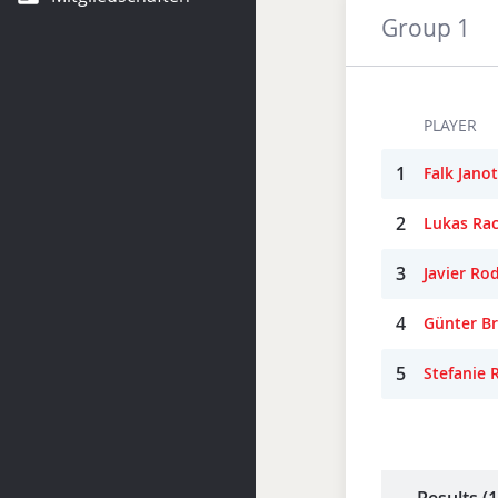
Group 1
PLAYER
1
Falk Jano
2
Lukas Ra
3
Javier Ro
4
Günter Br
5
Stefanie 
Results (1