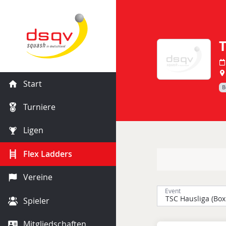
T
Start
B
Turniere
Ligen
Flex Ladders
Vereine
Event
Spieler
Mitgliedschaften