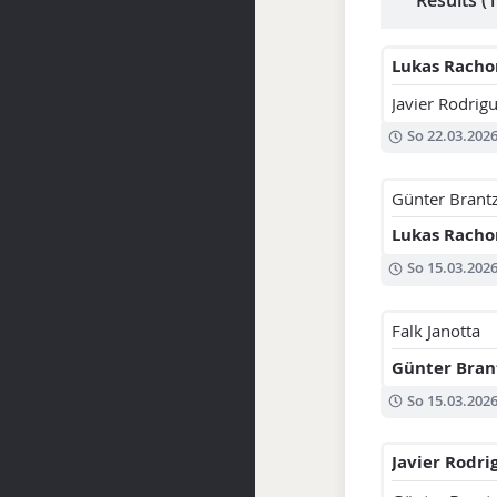
Lukas Racho
Javier Rodrig
So 22.03.202
Günter Brant
Lukas Racho
So 15.03.202
Falk Janotta
Günter Bran
So 15.03.202
Javier Rodri