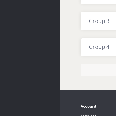
Group 3
Group 4
Account