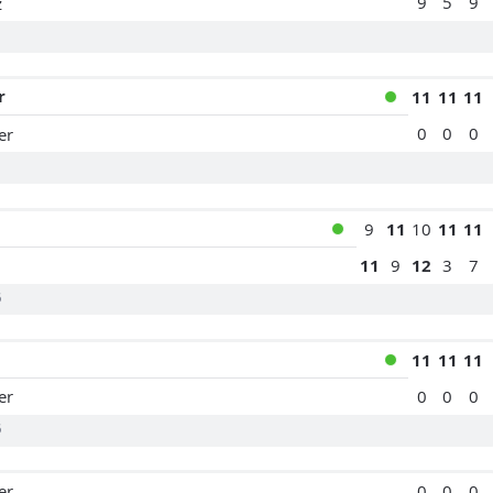
9
5
9
z
r
11
11
11
0
0
0
er
9
11
10
11
11
11
9
12
3
7
6
11
11
11
0
0
0
er
6
er
0
0
0