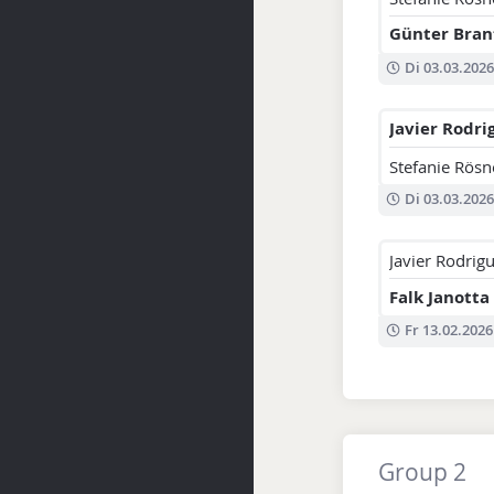
Günter Bran
Di 03.03.2026
Javier Rodri
Stefanie Rösn
Di 03.03.2026
Javier Rodrig
Falk Janotta
Fr 13.02.2026
Group 2