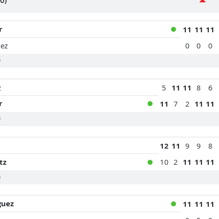
r
11
11
11
0
0
0
uez
6
z
5
11
11
8
6
r
11
7
2
11
11
6
12
11
9
9
8
tz
10
2
11
11
11
6
guez
11
11
11