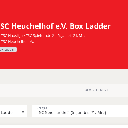
SC Heuchelhof e.V. Box Ladder
TSC Hausliga • TSC Spielrunde 2 | 5. Jan bis 21. Mrz
TSC Heuchelhof e.V. |
ox Ladder
Stages