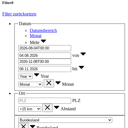
Filter
0
Filter zurücksetzen
Datum
Datumsbereich
Monat
Mehr
von
bis
Year
Monat
Ort
PLZ
Abstand
Bundesland